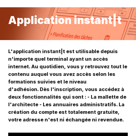
Skip
to
Application
instant|t
main
content
L'application
instant|t
est
utilisable
depuis
n'importe
quel
terminal
ayant
un
accès
internet. Au
quotidien,
vous
y
retrouvez
tout
le
contenu
auquel
vous
avez
accès
selon
les
formations
suivies
et
le
niveau
d'adhésion. Dès
l'inscription,
vous
accédez
à
deux
fonctionnalités
qui
sont
: -
La
mallette
de
l'architecte -
Les
annuaires
administratifs. La
création
du
compte
est
totalement
gratuite,
votre
adresse
n'est
ni
échangée
ni
revendue.