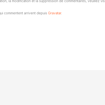
ion, la modification et la suppression de commentaires, veuillez vis
ui commentent arrivent depuis
Gravatar
.