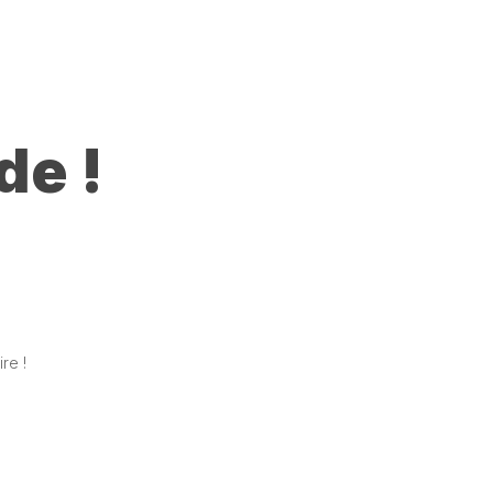
de !
re !