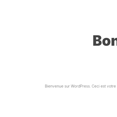
Skip
to
main
content
Bon
Bienvenue sur WordPress. Ceci est votre 