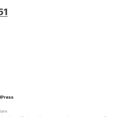
51
dPress
aire.